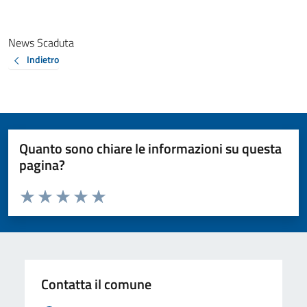
News Scaduta
Indietro
Quanto sono chiare le informazioni su questa
pagina?
Valuta da 1 a 5 stelle la pagina
Valuta 1 stelle su 5
Valuta 2 stelle su 5
Valuta 3 stelle su 5
Valuta 4 stelle su 5
Valuta 5 stelle su 5
Contatta il comune