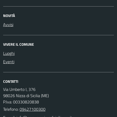
NOVITÀ
Avvisi
VIVERE IL COMUNE
Luoghi
Eventi
CONTATTI
Via Umberto I, 376
98026 Nizza di Sicilia (ME)
P.Iva: 00330820838
Telefono:
09427100300