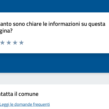
anto sono chiare le informazioni su questa
gina?
a da 1 a 5 stelle la pagina
ta 1 stelle su 5
Valuta 2 stelle su 5
Valuta 3 stelle su 5
Valuta 4 stelle su 5
Valuta 5 stelle su 5
tatta il comune
Leggi le domande frequenti