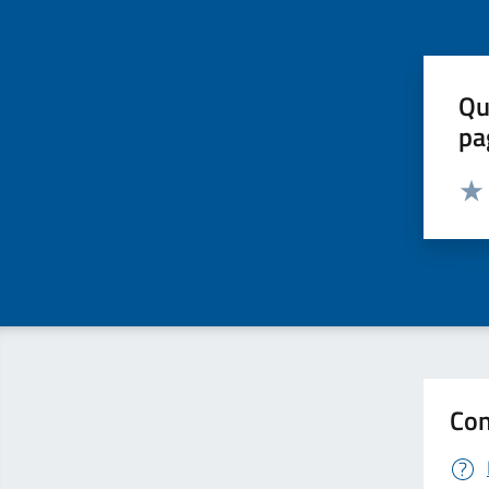
Qu
pa
Valut
Valu
Con