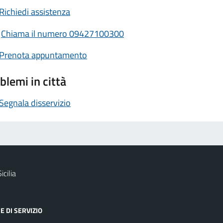
Richiedi assistenza
Chiama il numero 09427100300
Prenota appuntamento
blemi in città
Segnala disservizio
icilia
E DI SERVIZIO