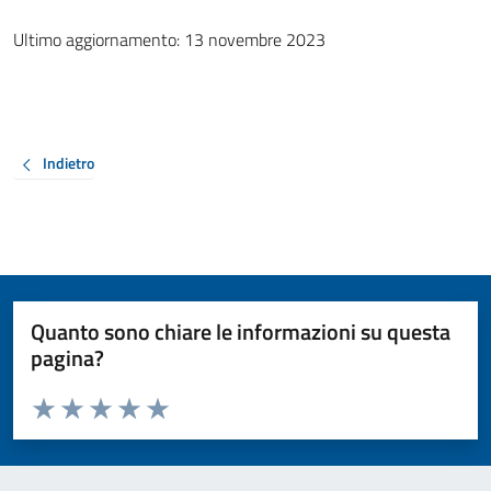
Ultimo aggiornamento: 13 novembre 2023
Indietro
Quanto sono chiare le informazioni su questa
pagina?
Valuta da 1 a 5 stelle la pagina
Valuta 1 stelle su 5
Valuta 2 stelle su 5
Valuta 3 stelle su 5
Valuta 4 stelle su 5
Valuta 5 stelle su 5